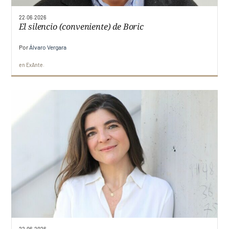
22.06.2026
Ediciones
El silencio (conveniente) de Boric
Faro UDD
Por
Álvaro Vergara
Contacto
en
ExAnte
22.06.2026