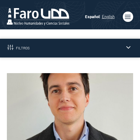
Español
English
Inicio
Quiénes
FILTROS
somos
Publicaciones
Programas
Académicos
Noticias
Medios
Prensa
Podcast
Agenda