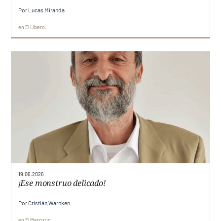
Por
Lucas Miranda
en
El Líbero
19.06.2026
¡Ese monstruo delicado!
Por
Cristián Warnken
en
El Mercurio