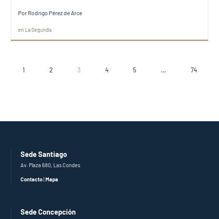
Por
Rodrigo Pérez de Arce
en
La Segunda
1
2
3
4
5
…
74
Sede Santiago
Av. Plaza 680, Las Condes
Contacto
|
Mapa
Sede Concepción