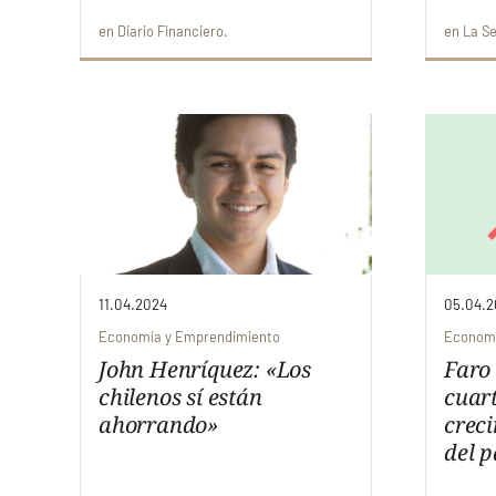
en
Diario Financiero
en
La S
11.04.2024
05.04.2
Economía y Emprendimiento
Economí
John Henríquez: «Los
Faro 
chilenos sí están
cuar
ahorrando»
crec
del p