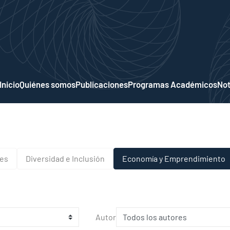
Inicio
Quiénes somos
Publicaciones
Programas Académicos
Not
nes
Diversidad e Inclusión
Economía y Emprendimiento
Autor