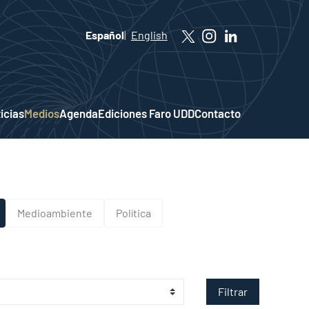
Español
English
icias
Medios
Agenda
Ediciones Faro UDD
Contacto
Medioambiente
Política
Filtrar