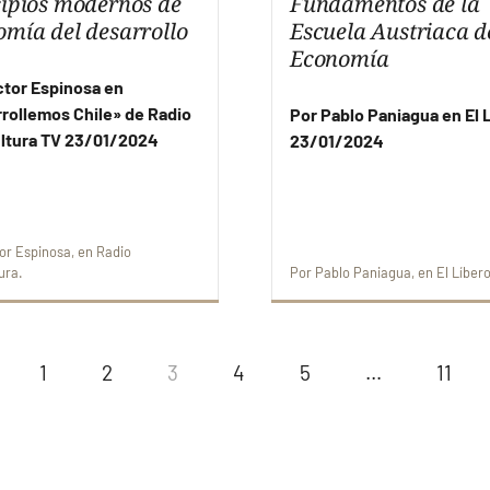
cipios modernos de
Fundamentos de la
omía del desarrollo
Escuela Austriaca d
Economía
ctor Espinosa en
rollemos Chile» de Radio
Por Pablo Paniagua en El 
ltura TV 23/01/2024
23/01/2024
or Espinosa
en
Radio
ura
Por
Pablo Paniagua
en
El Líber
1
2
3
4
5
…
11