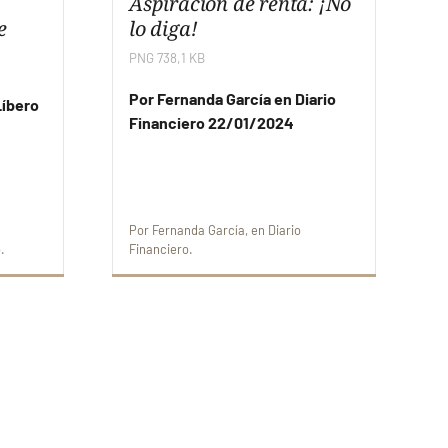
Aspiración de renta: ¡No
e
lo diga!
PNG 738,1 KB
Por Fernanda García en Diario
Líbero
Financiero 22/01/2024
Por
Fernanda García
en
Diario
o
Financiero