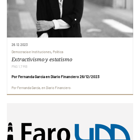
26.12.2023
,
Democracia e Instituciones
Política
Extractivismo y estatismo
PNG 1,7 MB
Por Fernanda García en Diario Financiero 26/12/2023
Por
Fernanda García
en
Diario Financiero