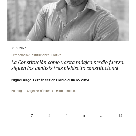
18.12.2023
,
Democracia e Instituciones
Política
La Constitución como varita mágica perdió fuerza:
siguen los análisis tras plebiscito constitucional
Miguel Ángel Fernández en Biobio.cl 18/12/2023
Por
Miguel Ángel Fernández
en
Biobiochile.cl
1
2
3
4
5
…
13