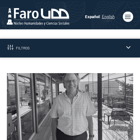
Español
English
Inicio
Quiénes
FILTROS
somos
Publicaciones
Programas
Académicos
Noticias
Medios
Prensa
Podcast
Agenda