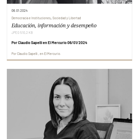
06.01.2024
Ediciones
Faro UDD
,
Democracia e Instituciones
Sociedad y Libertad
Educación, información y desempeño
Contacto
JPEG 510,2 KB
Por Claudio Sapelli en El Mercurio 06/01/2024
Por
Claudio Sapelli
en
El Mercurio