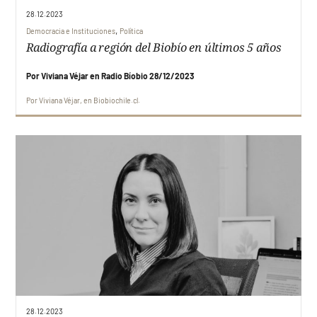
28.12.2023
,
Democracia e Instituciones
Política
Radiografía a región del Biobío en últimos 5 años
Por Viviana Véjar en Radio Bíobio 28/12/2023
Por
Viviana Véjar
en
Biobiochile.cl
28.12.2023