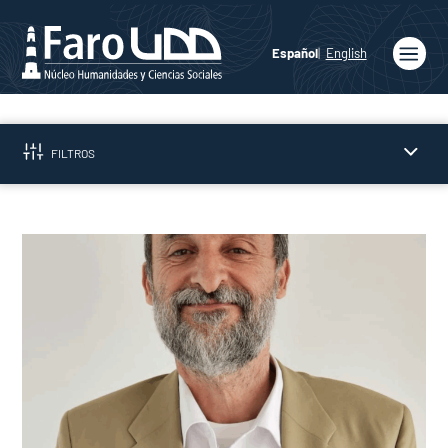
Español
English
Inicio
Quiénes
FILTROS
somos
Publicaciones
Programas
Académicos
Noticias
Medios
Prensa
Podcast
Agenda