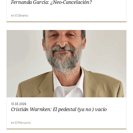
Fernanda García: ¿Neo-Cancelación?
en
El Dínamo
13.03.2026
Cristián Warnken: El pedestal (ya no ) vacío
en
El Mercurio