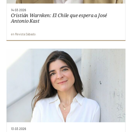
14.03.2026
Ediciones
Cristián Warnken: El Chile que espera a José
Faro UDD
Antonio Kast
Contacto
en
Revista Sábado
13.03.2026