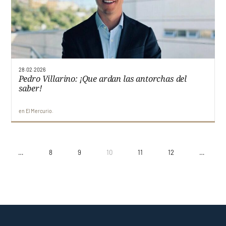
28.02.2026
Pedro Villarino: ¡Que ardan las antorchas del
saber!
en
El Mercurio
…
8
9
10
11
12
…