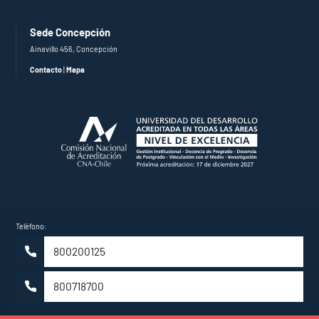
Sede Concepción
Ainavillo 456, Concepción
Contacto
|
Mapa
Teléfono:
800200125
800718700