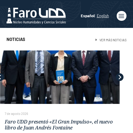
Español
English
Inicio
NOTICIAS
VER MÁS NOTICIAS
Quiénes
somos
Publicaciones
Programas
Académicos
Noticias
Medios
Agenda
7 de agosto 2026
Faro UDD presentó «El Gran Impulso», el nuevo
Ediciones
libro de Juan Andrés Fontaine
Faro UDD