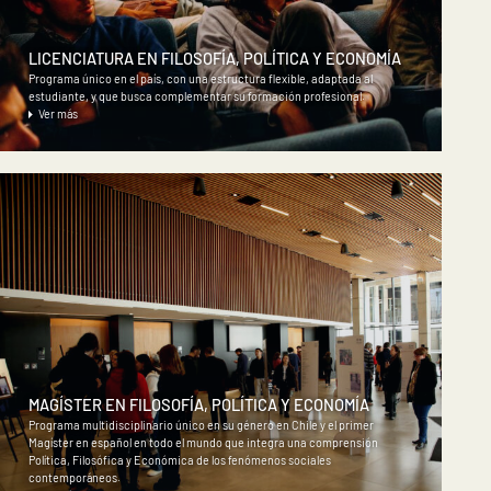
LICENCIATURA EN FILOSOFÍA, POLÍTICA Y ECONOMÍA
Programa único en el país, con una estructura flexible, adaptada al
estudiante, y que busca complementar su formación profesional.
Ver más
MAGÍSTER EN FILOSOFÍA, POLÍTICA Y ECONOMÍA
Programa multidisciplinario único en su género en Chile y el primer
Magíster en español en todo el mundo que integra una comprensión
Política, Filosófica y Económica de los fenómenos sociales
contemporáneos.