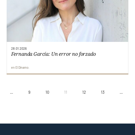
28.01.2026
Fernanda García: Un error no forzado
en
El Dínamo
…
9
10
11
12
13
…