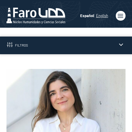
Español
English
Inicio
Quiénes
FILTROS
somos
Publicaciones
Programas
Académicos
Noticias
Medios
Prensa
Podcast
Agenda