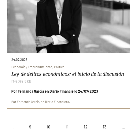
24.07.2023
,
Economía y Emprendimiento
Política
Ley de delitos económicos: el inicio de la discusión
PNG 399,8 KB
Por Fernanda García en Diario Financiero 24/07/2023
Por
Fernanda García
en
Diario Financiero
…
9
10
11
12
13
…