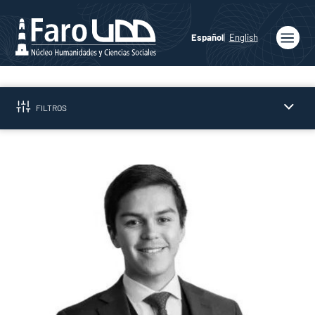
Español
English
Inicio
Quiénes
FILTROS
somos
Publicaciones
Programas
Académicos
Noticias
Medios
Prensa
Podcast
Agenda