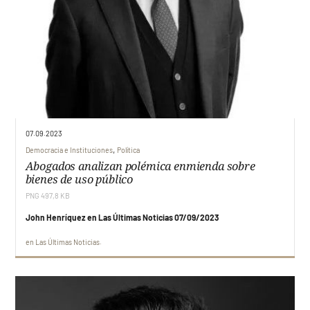
Ediciones
Faro UDD
Contacto
07.09.2023
,
Democracia e Instituciones
Política
Abogados analizan polémica enmienda sobre
bienes de uso público
PNG 497,8 KB
John Henríquez en Las Últimas Noticias 07/09/2023
en
Las Últimas Noticias