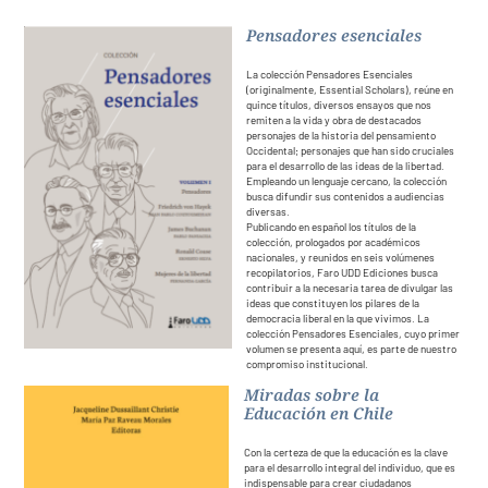
Pensadores esenciales
Contacto
La colección Pensadores Esenciales
(originalmente, Essential Scholars), reúne en
quince títulos, diversos ensayos que nos
remiten a la vida y obra de destacados
personajes de la historia del pensamiento
Occidental; personajes que han sido cruciales
para el desarrollo de las ideas de la libertad.
Empleando un lenguaje cercano, la colección
busca difundir sus contenidos a audiencias
diversas.
Publicando en español los títulos de la
colección, prologados por académicos
nacionales, y reunidos en seis volúmenes
recopilatorios, Faro UDD Ediciones busca
contribuir a la necesaria tarea de divulgar las
ideas que constituyen los pilares de la
democracia liberal en la que vivimos. La
colección Pensadores Esenciales, cuyo primer
volumen se presenta aquí, es parte de nuestro
compromiso institucional.
Miradas sobre la
Educación en Chile
Con la certeza de que la educación es la clave
para el desarrollo integral del individuo, que es
indispensable para crear ciudadanos