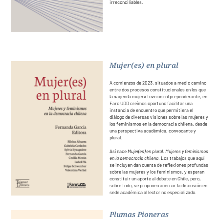
irreconciliables.
Mujer(es) en plural
A comienzos de 2023, situados a medio camino
entre dos procesos constitucionales en los que
la «agenda mujer» tuvo un rol preponderante, en
Faro UDD creímos oportuno facilitar una
instancia de encuentro que permitiera el
diálogo de diversas visiones sobre las mujeres y
los feminismos en la democracia chilena, desde
una perspectiva académica, convocante y
plural.
Así nace
Mujer(es) en plural. Mujeres y feminismos
en la democracia chilena
. Los trabajos que aquí
se incluyen dan cuenta de reflexiones profundas
sobre las mujeres y los feminismos, y esperan
constituir un aporte al debate en Chile, pero,
sobre todo, se proponen acercar la discusión en
sede académica al lector no especializado.
Plumas Pioneras