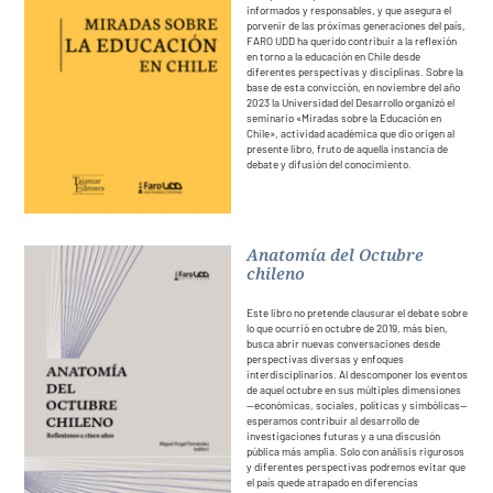
informados y responsables, y que asegura el
porvenir de las próximas generaciones del país,
FARO UDD ha querido contribuir a la reflexión
en torno a la educación en Chile desde
diferentes perspectivas y disciplinas. Sobre la
base de esta convicción, en noviembre del año
2023 la Universidad del Desarrollo organizó el
seminario «Miradas sobre la Educación en
Chile», actividad académica que dio origen al
presente libro, fruto de aquella instancia de
debate y difusión del conocimiento.
Anatomía del Octubre
chileno
Este libro no pretende clausurar el debate sobre
lo que ocurrió en octubre de 2019, más bien,
busca abrir nuevas conversaciones desde
perspectivas diversas y enfoques
interdisciplinarios. Al descomponer los eventos
de aquel octubre en sus múltiples dimensiones
—económicas, sociales, políticas y simbólicas—
esperamos contribuir al desarrollo de
investigaciones futuras y a una discusión
pública más amplia. Solo con análisis rigurosos
y diferentes perspectivas podremos evitar que
el país quede atrapado en diferencias