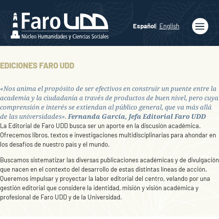
Español
English
Inicio
EDICIONES FARO UDD
Quiénes
somos
«
Nos anima el propósito de ser efectivos en construir un puente entre la
academia y la ciudadanía a través de productos de buen nivel, pero cuya
Publicaciones
comprensión e interés se extiendan al público general, que va más allá
de las universidades».
Fernanda García, Jefa Editorial
Faro UDD
Programas
La Editorial de Faro UDD busca ser un aporte en la discusión académica.
Académicos
Ofrecemos libros, textos e investigaciones multidisciplinarias para ahondar en
los desafíos de nuestro país y el mundo.
Noticias
Buscamos sistematizar las diversas publicaciones académicas y de divulgación
Medios
que nacen en el contexto del desarrollo de estas distintas líneas de acción.
Queremos impulsar y proyectar la labor editorial del centro, velando por una
Agenda
gestión editorial que considere la identidad, misión y visión académica y
profesional de Faro UDD y de la Universidad.
Ediciones
Faro UDD