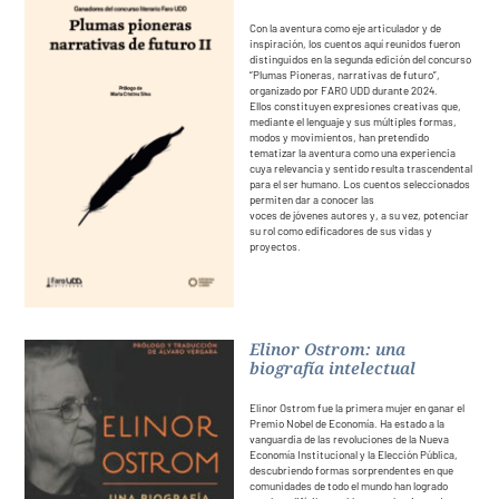
Con la aventura como eje articulador y de
inspiración, los cuentos aquí reunidos fueron
distinguidos en la segunda edición del concurso
“Plumas Pioneras, narrativas de futuro”,
organizado por FARO UDD durante 2024.
Ellos constituyen expresiones creativas que,
mediante el lenguaje y sus múltiples formas,
modos y movimientos, han pretendido
tematizar la aventura como una experiencia
cuya relevancia y sentido resulta trascendental
para el ser humano. Los cuentos seleccionados
permiten dar a conocer las
voces de jóvenes autores y, a su vez, potenciar
su rol como edificadores de sus vidas y
proyectos.
Elinor Ostrom: una
biografía intelectual
Elinor Ostrom fue la primera mujer en ganar el
Premio Nobel de Economía. Ha estado a la
vanguardia de las revoluciones de la Nueva
Economía Institucional y la Elección Pública,
descubriendo formas sorprendentes en que
comunidades de todo el mundo han logrado