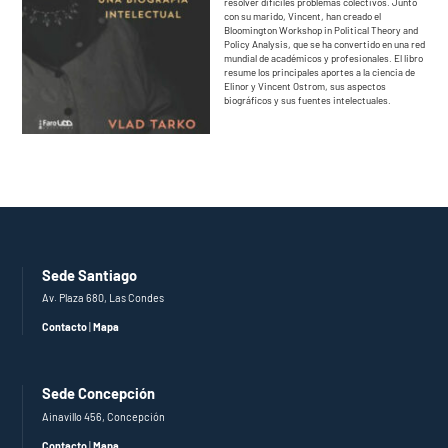
resolver difíciles problemas colectivos. Junto
con su marido, Vincent, han creado el
Bloomington Workshop in Political Theory and
Policy Analysis, que se ha convertido en una red
mundial de académicos y profesionales. El libro
resume los principales aportes a la ciencia de
Elinor y Vincent Ostrom, sus aspectos
biográficos y sus fuentes intelectuales.
Sede Santiago
Av. Plaza 680, Las Condes
Contacto
|
Mapa
Sede Concepción
Ainavillo 456, Concepción
Contacto
|
Mapa