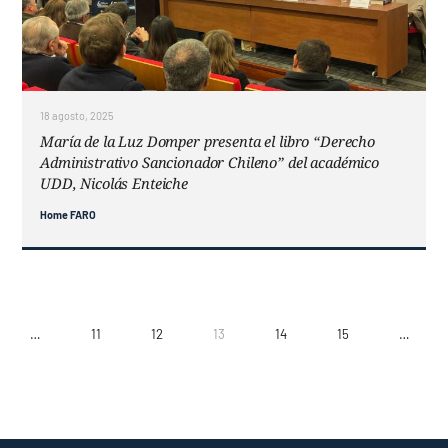
18 agosto, 2025
María de la Luz Domper presenta el libro “Derecho
Administrativo Sancionador Chileno” del académico
UDD, Nicolás Enteiche
Home FARO
…
11
12
13
14
15
…