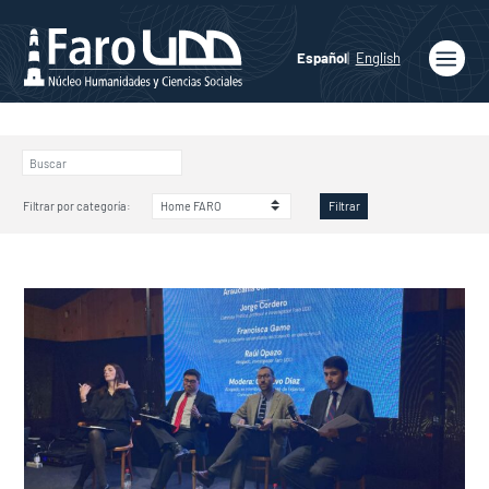
Español
English
Inicio
Quiénes
somos
Filtrar por categoría:
Filtrar
Publicaciones
Programas
Académicos
Noticias
Medios
Agenda
Ediciones
Faro UDD