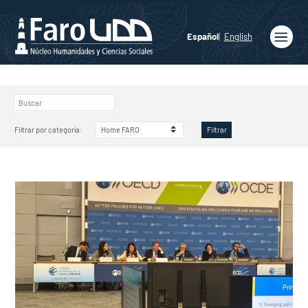
Español
English
Inicio
Quiénes
somos
Filtrar por categoría:
Filtrar
Publicaciones
Programas
Académicos
Noticias
Medios
Agenda
Ediciones
Faro UDD