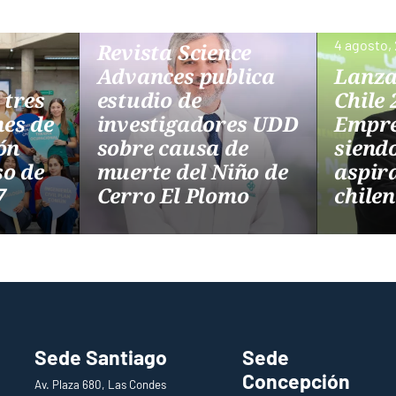
4 agosto, 2026
4 agosto,
Revista Science
Advances publica
Lanz
 tres
estudio de
Chile 
es de
investigadores UDD
Empre
ón
sobre causa de
siend
so de
muerte del Niño de
aspir
27
Cerro El Plomo
chile
Sede Santiago
Sede
Concepción
Av. Plaza 680, Las Condes