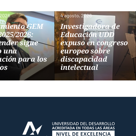
 2026
4 agosto, 2026
amiento GEM
Investigadora de
2025/2026:
Educación UDD
nder sigue
expuso en congreso
o una
europeo sobre
ación para los
discapacidad
nos
intelectual