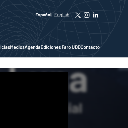
Español
English
icias
Medios
Agenda
Ediciones Faro UDD
Contacto