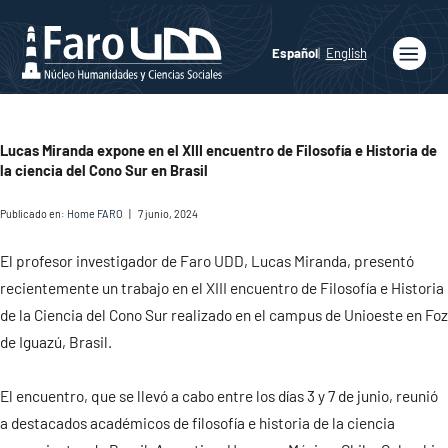
Español
English
Inicio
Quiénes
Lucas Miranda expone en el XIII encuentro de Filosofía e Historia de
somos
la ciencia del Cono Sur en Brasil
Publicaciones
Publicado en:
Home FARO
|
7 junio, 2024
Programas
Académicos
El profesor investigador de Faro UDD, Lucas Miranda, presentó
recientemente un trabajo en el XIII encuentro de Filosofía e Historia
Noticias
de la Ciencia del Cono Sur realizado en el campus de Unioeste en Foz
de Iguazú, Brasil.
Medios
Agenda
El encuentro, que se llevó a cabo entre los días 3 y 7 de junio, reunió
a destacados académicos de filosofía e historia de la ciencia
Ediciones
Faro UDD