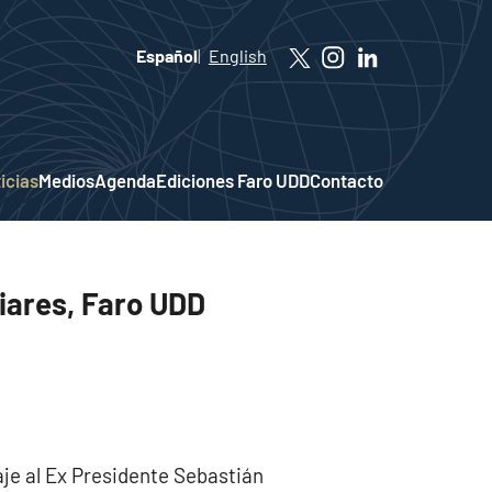
Español
English
icias
Medios
Agenda
Ediciones Faro UDD
Contacto
iares, Faro UDD
je al Ex Presidente Sebastián