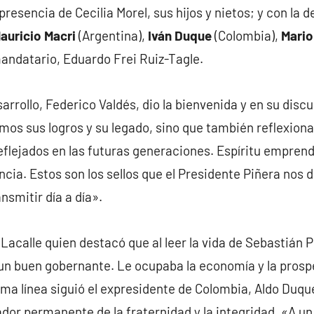
presencia de Cecilia Morel, sus hijos y nietos; y con la 
auricio Macri
(Argentina),
Iván Duque
(Colombia),
Mari
mandatario, Eduardo Frei Ruiz-Tagle.
sarrollo, Federico Valdés, dio la bienvenida y en su disc
mos sus logros y su legado, sino que también reflexiona
eflejados en las futuras generaciones. Espíritu emprend
encia. Estos son los sellos que el Presidente Piñera nos 
nsmitir día a día».
 Lacalle quien destacó que al leer la vida de Sebastián 
n buen gobernante. Le ocupaba la economía y la prosp
sma línea siguió el expresidente de Colombia, Aldo Duq
or permanente de la fraternidad y la integridad. «A un