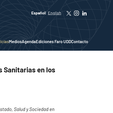
Español
English
icias
Medios
Agenda
Ediciones Faro UDD
Contacto
 Sanitarias en los
stado, Salud y Sociedad en