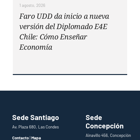
1 agosto, 2026
Faro UDD da inicio a nueva
versión del Diplomado E4E
Chile: Cómo Enseñar
Economía
Sede Santiago
Sede
Concepción
Av. Plaza 680, Las Condes
Ainavillo 456, Concepción
Contacto
|
Mapa