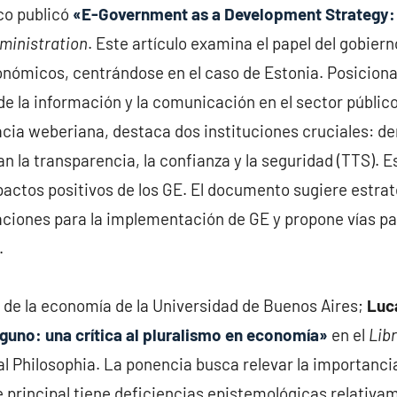
co publicó
«E-Government as a Development Strategy: 
dministration
. Este artículo examina el papel del gobier
económicos, centrándose en el caso de Estonia. Posicio
 de la información y la comunicación en el sector públic
cracia weberiana, destaca dos instituciones cruciales: 
n la transparencia, la confianza y la seguridad (TTS). 
pactos positivos de los GE. El documento sugiere estra
iones para la implementación de GE y propone vías pa
.
fía de la economía de la Universidad de Buenos Aires;
Luc
guno: una crítica al pluralismo en economía»
en el
Lib
ial Philosophia. La ponencia busca relevar la importanc
nte principal tiene deficiencias epistemológicas relativ