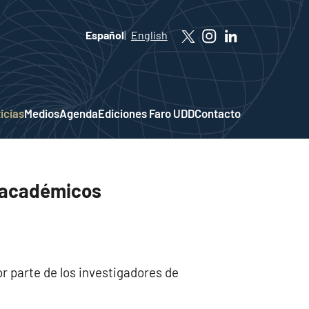
Español
English
icias
Medios
Agenda
Ediciones Faro UDD
Contacto
s académicos
r parte de los investigadores de