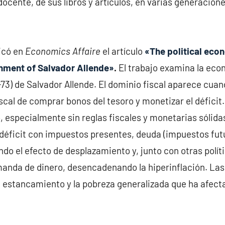
d docente, de sus libros y artículos, en varias generaci
icó en
Economics Affaire
el artículo
«The political eco
nment of Salvador Allende»
.
El trabajo examina la econ
-73) de Salvador Allende. El dominio fiscal aparece cu
scal de comprar bonos del tesoro y monetizar el défici
io, especialmente sin reglas fiscales y monetarias sólid
l déficit con impuestos presentes, deuda (impuestos fu
ndo el efecto de desplazamiento y, junto con otras polít
manda de dinero, desencadenando la hiperinflación. Las 
 el estancamiento y la pobreza generalizada que ha afec