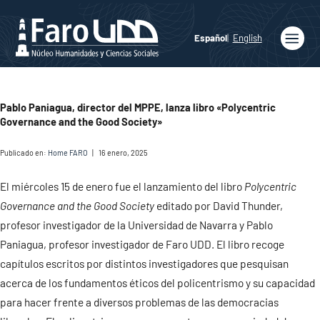
Español
English
Inicio
Quiénes
Pablo Paniagua, director del MPPE, lanza libro «Polycentric
somos
Governance and the Good Society»
Publicaciones
Publicado en:
Home FARO
|
16 enero, 2025
Programas
Académicos
El miércoles 15 de enero fue el lanzamiento del libro
Polycentric
Governance and the Good Society
editado por David Thunder,
Noticias
profesor investigador de la Universidad de Navarra y Pablo
Paniagua, profesor investigador de Faro UDD. El libro recoge
Medios
capítulos escritos por distintos investigadores que pesquisan
Agenda
acerca de los fundamentos éticos del policentrismo y su capacidad
para hacer frente a diversos problemas de las democracias
Ediciones
Faro UDD