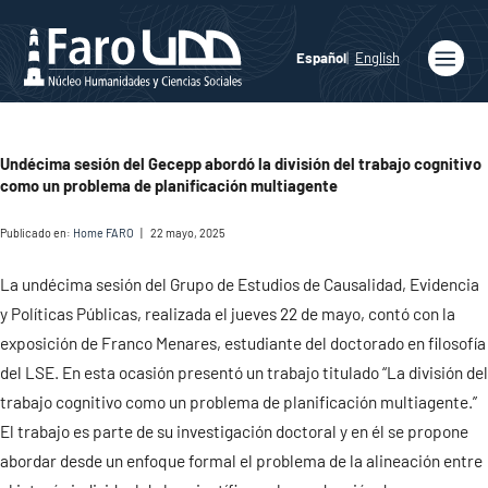
Español
English
Inicio
Quiénes
Undécima sesión del Gecepp abordó la división del trabajo cognitivo
somos
como un problema de planificación multiagente
Publicaciones
Publicado en:
Home FARO
|
22 mayo, 2025
Programas
Académicos
La undécima sesión del Grupo de Estudios de Causalidad, Evidencia
y Políticas Públicas, realizada el jueves 22 de mayo, contó con la
Noticias
exposición de Franco Menares, estudiante del doctorado en filosofía
del LSE. En esta ocasión presentó un trabajo titulado “La división del
Medios
trabajo cognitivo como un problema de planificación multiagente.”
Agenda
El trabajo es parte de su investigación doctoral y en él se propone
abordar desde un enfoque formal el problema de la alineación entre
Ediciones
Faro UDD