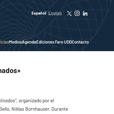
Español
English
icias
Medios
Agenda
Ediciones Faro UDD
Contacto
inados»
linados”
, organizado por el
Bello, Niklas Bornhauser. Durante