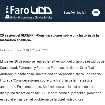
Español
English
Inicio
Quiénes
12ª sesión del GECEPP: «Consideraciones sobre una historia de la
somos
metaética analítica»
Publicaciones
Publicado en:
Home FARO
|
26 junio, 2025
Programas
Académicos
El jueves 26 de junio se realizó la 12ª versión del grupo de estudios de
Causalidad, Evidencia y Políticas Públicas, en donde Cristóbal
Noticias
Andrade, filósofo de la Universidad de Valparaíso, dictó una charla
titulada “Consideraciones sobre una historia de la metaética
Medios
analítica». En el encuentro, Andrade expuso la historia de esta
Agenda
disciplina filosófica desde G. E. Moore hasta el presente, poniendo
especial énfasis en el problema de la objetividad moral.
Ediciones
Faro UDD