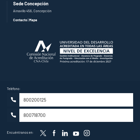
Sede Concepción
Ainavillo 456, Concepción
Contacto
|
Mapa
Teléfono:
800200125
800718700
Twitter
Facebook
LinkedIn
YouTube
Instagram
Encuéntranos en: