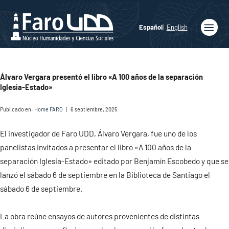
Español
English
Inicio
Quiénes
Álvaro Vergara presentó el libro «A 100 años de la separación
somos
Iglesia-Estado»
Publicaciones
Publicado en:
Home FARO
|
6 septiembre, 2025
Programas
Académicos
El investigador de Faro UDD, Álvaro Vergara, fue uno de los
panelistas invitados a presentar el libro «A 100 años de la
Noticias
separación Iglesia-Estado» editado por Benjamín Escobedo y que se
lanzó el sábado 6 de septiembre en la Biblioteca de Santiago el
Medios
sábado 6 de septiembre.
Agenda
La obra reúne ensayos de autores provenientes de distintas
Ediciones
Faro UDD