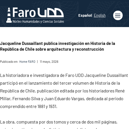
Español
English
Inicio
Quiénes
Jacqueline Dussaillant publica investigación en Historia de la
somos
República de Chile sobre arquitectura y reconstrucción
Publicaciones
Publicado en:
Home FARO
|
11 mayo, 2026
Programas
Académicos
La historiadora e investigadora de Faro UDD Jacqueline Dussaillant
participó en el lanzamiento del tercer volumen de Historia de la
Noticias
República de Chile, publicación editada por los historiadores René
Millar, Fernando Silva y Juan Eduardo Vargas, dedicada al periodo
Medios
comprendido entre 1881 y 1931.
Agenda
La obra, compuesta por dos tomos y cerca de dos mil páginas,
Ediciones
Faro UDD