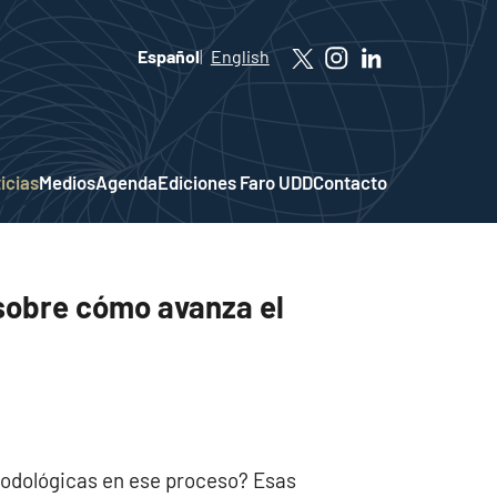
Español
English
icias
Medios
Agenda
Ediciones Faro UDD
Contacto
sobre cómo avanza el
todológicas en ese proceso? Esas