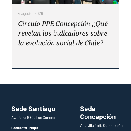
4 agosto, 2026
Círculo PPE Concepción ¿Qué
revelan los indicadores sobre
la evolución social de Chile?
Sede Santiago
Sede
Concepción
Av. Plaza 680, Las Condes
Ainavillo 456, Concepción
Contacto
|
Mapa