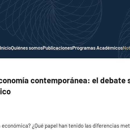
Inicio
Quiénes somos
Publicaciones
Programas Académicos
Not
economía contemporánea: el debate 
ico
a económica? ¿Qué papel han tenido las diferencias me