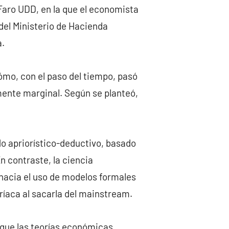
 Faro UDD, en la que el economista
del Ministerio de Hacienda
a.
cómo, con el paso del tiempo, pasó
amente marginal. Según se planteó,
do apriorístico-deductivo, basado
En contraste, la ciencia
acia el uso de modelos formales
tríaca al sacarla del mainstream.
 que las teorías económicas