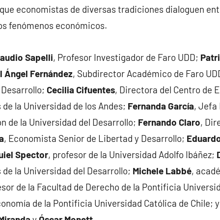
que economistas de diversas tradiciones dialoguen entr
los fenómenos económicos.
laudio Sapelli
, Profesor Investigador de Faro UDD;
Patr
l Ángel Fernández
, Subdirector Académico de Faro UD
 Desarrollo;
Cecilia Cifuentes
, Directora del Centro de 
de la Universidad de los Andes;
Fernanda García
, Jefa
ón de la Universidad del Desarrollo;
Fernando Claro
, Di
a
, Economista Senior de Libertad y Desarrollo;
Eduardo
uiel Spector
, profesor de la Universidad Adolfo Ibáñez;
de la Universidad del Desarrollo;
Michele Labbé
, acad
esor de la Facultad de Derecho de la Pontificia Universi
Economía de la Pontificia Universidad Católica de Chile; 
Miranda
y
Óscar Monett
.