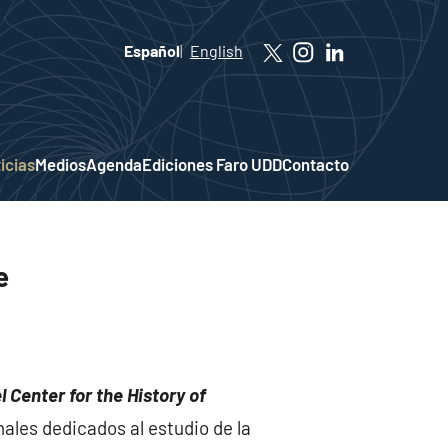
Español
English
icias
Medios
Agenda
Ediciones Faro UDD
Contacto
e
 Center for the History of
nales dedicados al estudio de la