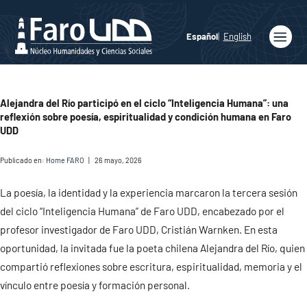
Español
English
Inicio
Quiénes
Alejandra del Río participó en el ciclo “Inteligencia Humana”: una
somos
reflexión sobre poesía, espiritualidad y condición humana en Faro
UDD
Publicaciones
Publicado en:
Home FARO
|
26 mayo, 2026
Programas
Académicos
La poesía, la identidad y la experiencia marcaron la tercera sesión
Noticias
del ciclo “Inteligencia Humana” de Faro UDD, encabezado por el
profesor investigador de Faro UDD, Cristián Warnken. En esta
Medios
oportunidad, la invitada fue la poeta chilena Alejandra del Río, quien
Agenda
compartió reflexiones sobre escritura, espiritualidad, memoria y el
vínculo entre poesía y formación personal.
Ediciones
Faro UDD