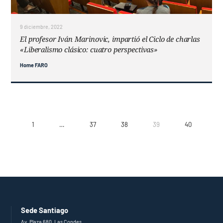
9 diciembre, 2022
El profesor Iván Marinovic, impartió el Ciclo de charlas
«Liberalismo clásico: cuatro perspectivas»
Home FARO
1
…
37
38
39
40
Sede Santiago
Av. Plaza 680, Las Condes