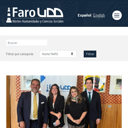
Español
English
Inicio
Quiénes
somos
Filtrar por categoría:
Filtrar
Publicaciones
Programas
Académicos
Noticias
Medios
Agenda
Ediciones
Faro UDD